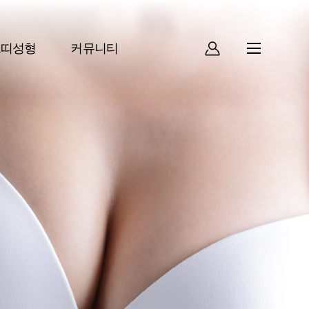
쁘띠성형
커뮤니티