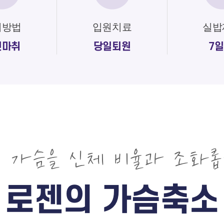
취방법
입원치료
실밥
면마취
당일퇴원
7일
진 가슴을 신체 비율과 조화롭
로젠의 가슴축소