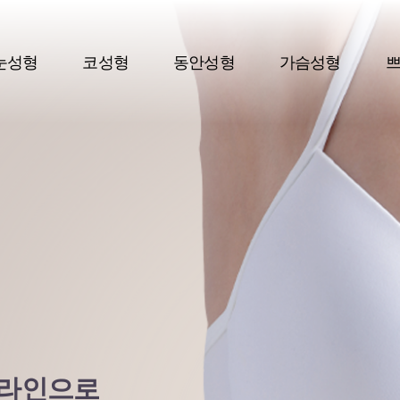
눈성형
코성형
동안성형
가슴성형
 라인으로