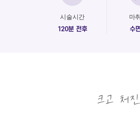
시술시간
마
120분 전후
수
크고 처