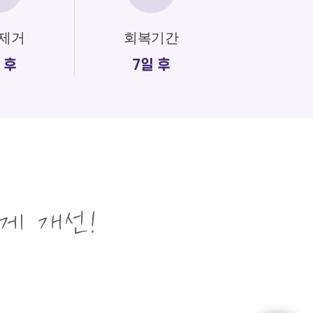
제거
회복기간
 후
7일 후
게 개선!