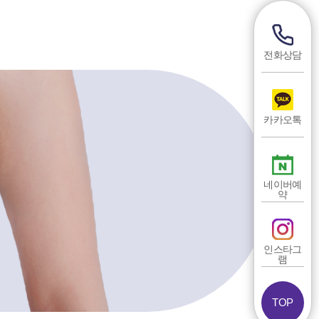
전화상담
카카오톡
네이버예
약
인스타그
램
TOP