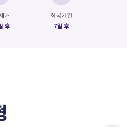
제거
회복기간
일 후
7일 후
!
형