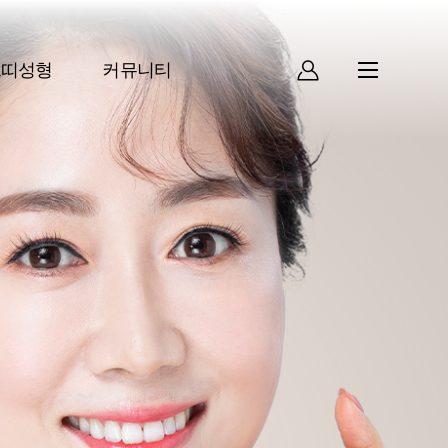
쁘띠성형
커뮤니티