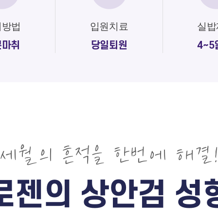
취방법
입원치료
실밥
분마취
당일퇴원
4~5
세월의 흔적을 한번에 해결
로젠의 상안검 성