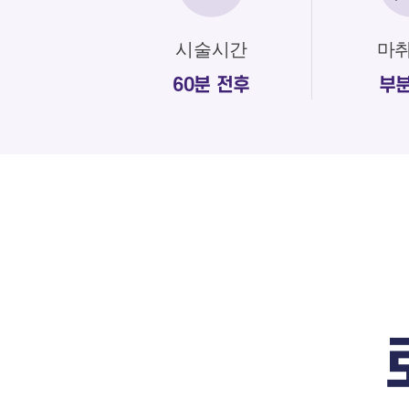
시술시간
마
60분 전후
부