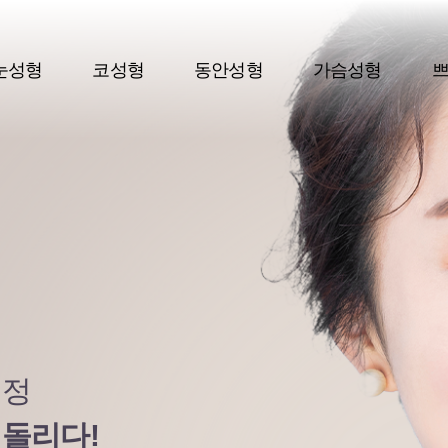
눈성형
코성형
동안성형
가슴성형
교정
되돌리다!