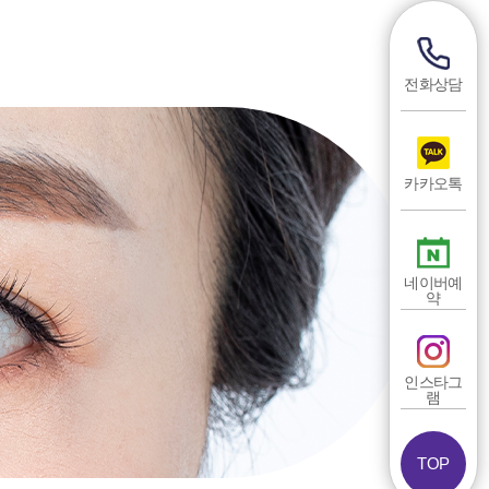
전화상담
카카오톡
네이버예
약
인스타그
램
TOP