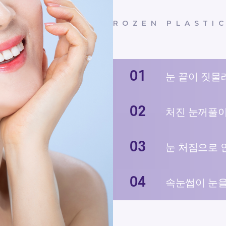
ROZEN PLASTI
눈 끝이 짓물
처진 눈꺼풀이
눈 처짐으로 
속눈썹이 눈을