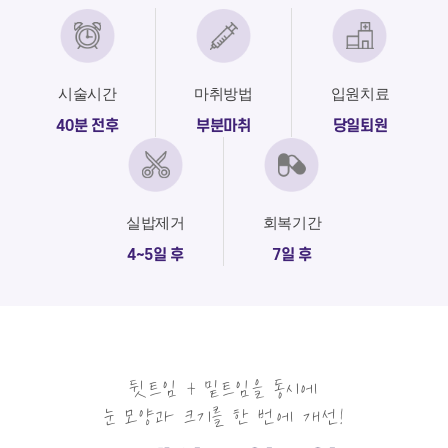
시술시간
마취방법
입원치료
40분 전후
부분마취
당일퇴원
실밥제거
회복기간
4~5일 후
7일 후
뒷트임 + 밑트임을 동시에
눈 모양과 크기를 한 번에 개선!