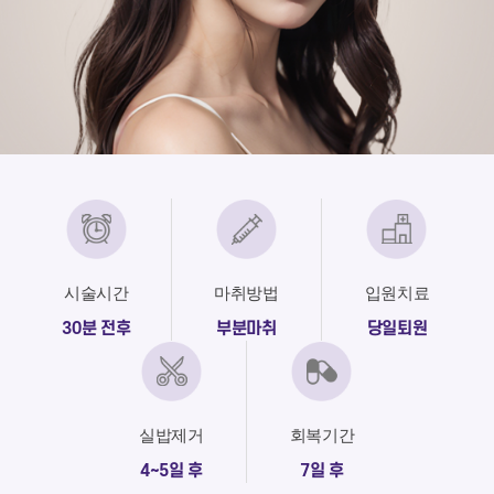
시술시간
마취방법
입원치료
30분 전후
부분마취
당일퇴원
실밥제거
회복기간
4~5일 후
7일 후