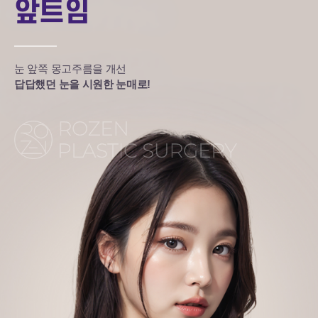
앞트임
눈 앞쪽 몽고주름을 개선
답답했던 눈을 시원한 눈매로!