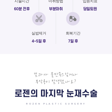
시술시간
마취방법
입원치료
60분 전후
부분마취
당일퇴원
실밥제거
회복기간
4~5일 후
7일 후
결과가 불만족스럽거나
부작용이 발생했나요?
로젠의 마지막 눈재수술
ROZEN PLASTIC SURGERY