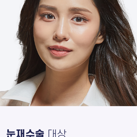
눈재수술
대상