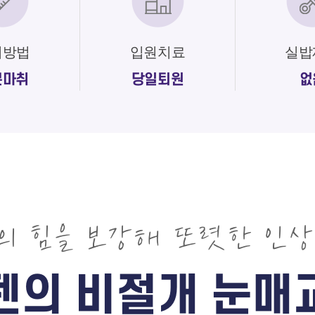
취방법
입원치료
실밥
분마취
당일퇴원
없
육의 힘을 보강해
또렷한 인상
젠의 비절개 눈매