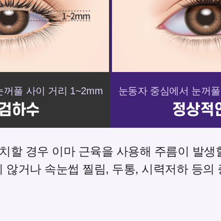
꺼풀 사이 거리 1~2mm
눈동자 중심에서 눈꺼풀 
검하수
정상적
치할 경우 이마 근육을 사용해
주름이 발생할
 않거나 속눈썹 찔림, 두통,
시력저하 등의 