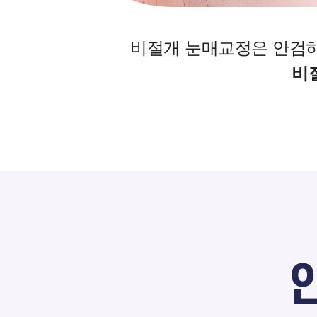
비절개 눈매교정은 안검
비