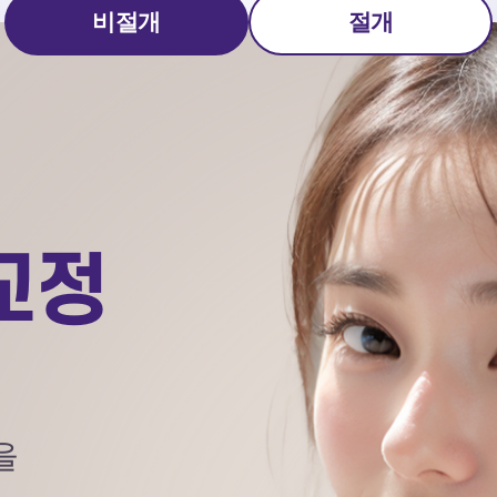
비절개
절개
교정
을