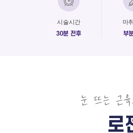
시술시간
마
30분 전후
부
눈 뜨는 근
로