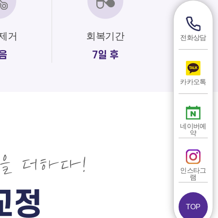
제거
회복기간
전화상담
음
7일 후
카카오톡
네이버예
약
을 더하다!
인스타그
램
교정
TOP