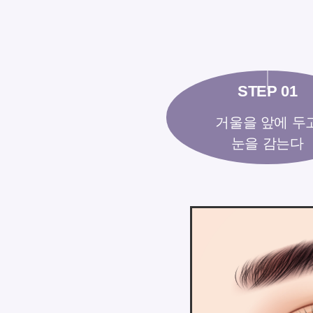
거울을 앞에 두
눈을 감는다