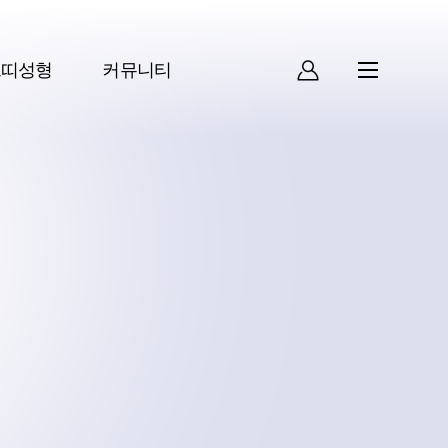
쁘띠성형
커뮤니티